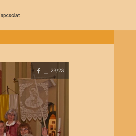
apcsolat
23
/23