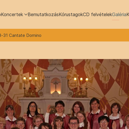
p
Koncertek
Bemutatkozás
Kórustagok
CD felvételek
Galéria
K
3-31 Cantate Domino