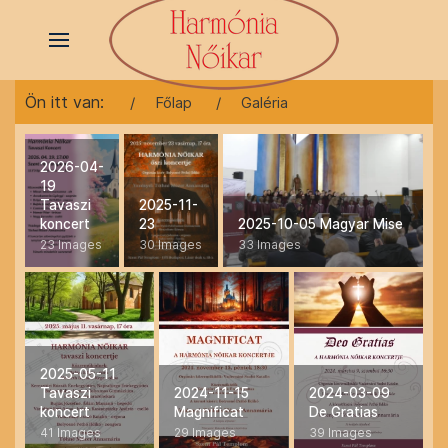
Ön itt van:
Főlap
Galéria
2026-04-
19
Tavaszi
2025-11-
koncert
23
2025-10-05 Magyar Mise
23 Images
30 Images
33 Images
2025-05-11
Tavaszi
2024-11-15
2024-03-09
koncert
Magnificat
De Gratias
41 Images
29 Images
39 Images