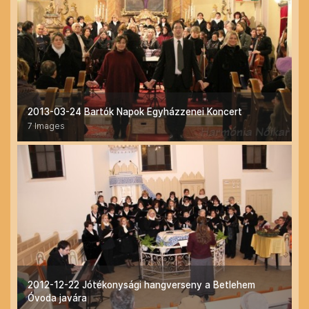
2013-03-24 Bartók Napok Egyházzenei Koncert
7 Images
2012-12-22 Jótékonysági hangverseny a Betlehem
Óvoda javára