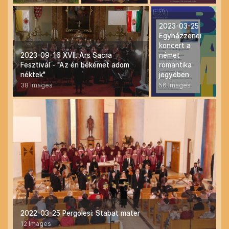
2023-03-25
Egyházzenei
koncert a
2023-09-16 XVII. Ars Sacra
német
Fesztivál - "Az én békémet adom
romantika
néktek"
jegyében
38 Images
56 Images
2022-03-25 Pergolesi: Stabat mater
12 Images