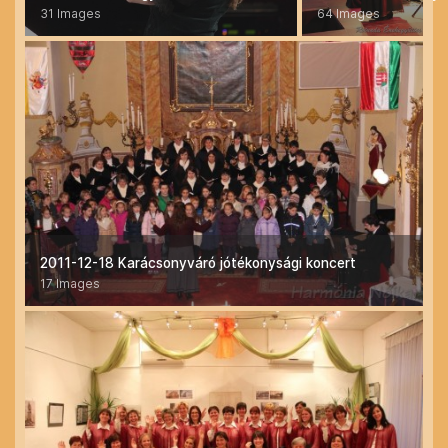
31 Images
64 Images
2011-12-18 Karácsonyváró jótékonysági koncert
17 Images