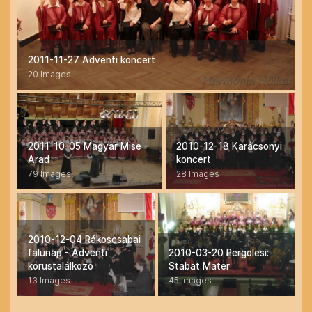
2011-11-27 Adventi koncert
20 Images
2011-10-05 Magyar Mise -
2010-12-18 Karácsonyi
Arad
koncert
79 Images
28 Images
2010-12-04 Rákoscsabai
falunap - Adventi
2010-03-20 Pergolesi:
kórustalálkozó
Stabat Mater
13 Images
45 Images